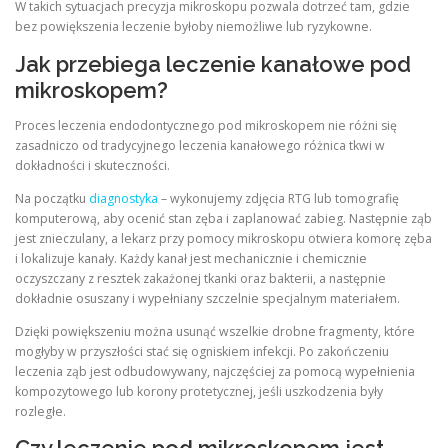
W takich sytuacjach precyzja mikroskopu pozwala dotrzeć tam, gdzie
bez powiększenia leczenie byłoby niemożliwe lub ryzykowne.
Jak przebiega leczenie kanałowe pod
mikroskopem?
Proces leczenia endodontycznego pod mikroskopem nie różni się
zasadniczo od tradycyjnego leczenia kanałowego różnica tkwi w
dokładności i skuteczności.
Na początku
diagnostyka
– wykonujemy zdjęcia RTG lub tomografię
komputerową, aby ocenić stan zęba i zaplanować zabieg. Następnie ząb
jest znieczulany, a lekarz przy pomocy mikroskopu otwiera komorę zęba
i lokalizuje kanały. Każdy kanał jest mechanicznie i chemicznie
oczyszczany z resztek zakażonej tkanki oraz bakterii, a następnie
dokładnie osuszany i wypełniany szczelnie specjalnym materiałem.
Dzięki powiększeniu można usunąć wszelkie drobne fragmenty, które
mogłyby w przyszłości stać się ogniskiem infekcji. Po zakończeniu
leczenia ząb jest odbudowywany, najczęściej za pomocą wypełnienia
kompozytowego lub korony protetycznej, jeśli uszkodzenia były
rozległe.