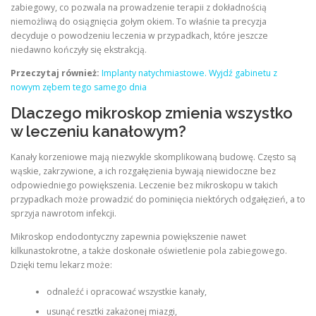
zabiegowy, co pozwala na prowadzenie terapii z dokładnością
niemożliwą do osiągnięcia gołym okiem. To właśnie ta precyzja
decyduje o powodzeniu leczenia w przypadkach, które jeszcze
niedawno kończyły się ekstrakcją.
Przeczytaj również:
Implanty natychmiastowe. Wyjdź gabinetu z
nowym zębem tego samego dnia
Dlaczego mikroskop zmienia wszystko
w leczeniu kanałowym?
Kanały korzeniowe mają niezwykle skomplikowaną budowę. Często są
wąskie, zakrzywione, a ich rozgałęzienia bywają niewidoczne bez
odpowiedniego powiększenia. Leczenie bez mikroskopu w takich
przypadkach może prowadzić do pominięcia niektórych odgałęzień, a to
sprzyja nawrotom infekcji.
Mikroskop endodontyczny zapewnia powiększenie nawet
kilkunastokrotne, a także doskonałe oświetlenie pola zabiegowego.
Dzięki temu lekarz może:
odnaleźć i opracować wszystkie kanały,
usunąć resztki zakażonej miazgi,