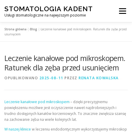
Przejdź
STOMATOLOGIA KADENT
do
Menu
treści
Usługi stomatologiczne na najwyższym poziomie
Strona główna
»
Blog
»
Leczenie kanałowe pod mikroskopem. Ratunek dla zęba przed
STRONA GŁÓWNA
O NAS
usunięciem
Leczenie kanałowe pod mikroskopem.
IMPLANTY ZĘBÓW WROCŁAW
Ratunek dla zęba przed usunięciem
PROTETYKA NA IMPLANTACH
USŁUGI
OPUBLIKOWANO
2025-08-11
PRZEZ
RENATA KOWALSKA
KONTAKT
BLOG
Leczenie kanałowe pod mikroskopem
– dzięki precyzyjnemu
powiększeniu możliwe jest oczyszczenie nawet najdrobniejszych i
trudno dostępnych kanałów korzeniowych. To znacznie zwiększa szansę
na zachowanie zęba na wiele kolejnych lat.
W naszej klinice
w leczeniu endodontycznym wykorzystujemy mikroskop