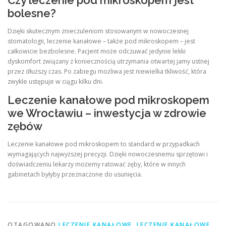
Czy leczenie pod mikroskopem jest
bolesne?
Dzięki skutecznym znieczuleniom stosowanym w nowoczesnej
stomatologii, leczenie kanałowe – także pod mikroskopem – jest
całkowicie bezbolesne. Pacjent może odczuwać jedynie lekki
dyskomfort związany z koniecznością utrzymania otwartej jamy ustnej
przez dłuższy czas. Po zabiegu możliwa jest niewielka tkliwość, która
zwykle ustępuje w ciągu kilku dni.
Leczenie kanałowe pod mikroskopem
we Wrocławiu – inwestycja w zdrowie
zębów
Leczenie kanałowe pod mikroskopem to standard w przypadkach
wymagających najwyższej precyzji. Dzięki nowoczesnemu sprzętowi i
doświadczeniu lekarzy możemy ratować zęby, które w innych
gabinetach byłyby przeznaczone do usunięcia.
OTAGOWANO
LECZENIE KANAŁOWE
,
LECZENIE KANAŁOWE